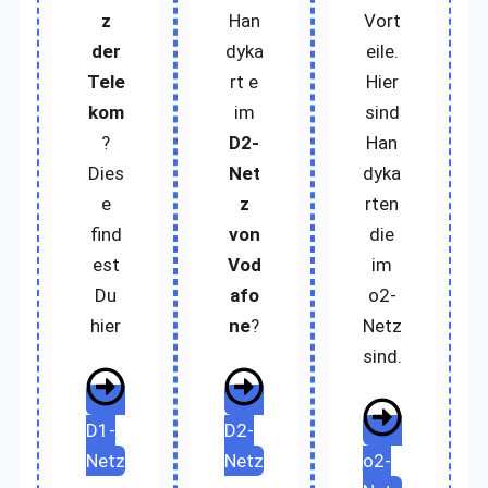
z
Han
Vort
der
dyka
eile.
Tele
rt e
Hier
kom
im
sind
?
D2-
Han
Dies
Net
dyka
e
z
rten
find
von
die
est
Vod
im
Du
afo
o2-
hier
ne
?
Netz
sind.
D1-
D2-
Netz
Netz
o2-