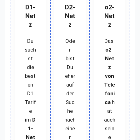
D1-
D2-
o2-
Net
Net
Net
z
z
z
Du
Ode
Das
such
r
o2-
st
bist
Net
die
Du
z
best
eher
von
en
auf
Tele
D1
der
foni
Tarif
Suc
ca
h
e
he
at
im
D
nach
auch
1-
eine
sein
Net
r
e