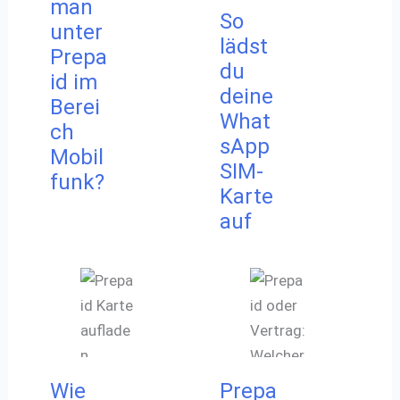
man
So
unter
lädst
Prepa
du
id im
deine
Berei
What
ch
sApp
Mobil
SIM-
funk?
Karte
auf
Wie
Prepa