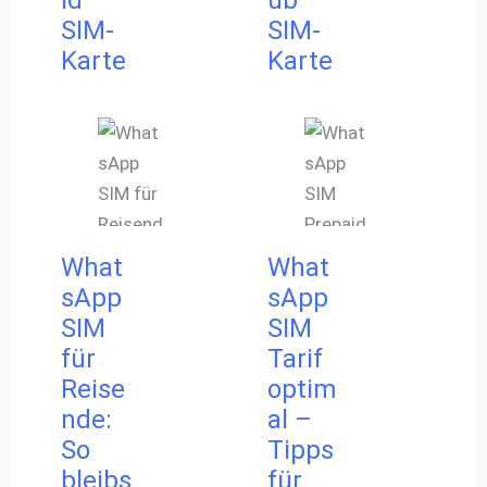
id
ub
SIM-
SIM-
Karte
Karte
What
What
sApp
sApp
SIM
SIM
für
Tarif
Reise
optim
nde:
al –
So
Tipps
bleibs
für