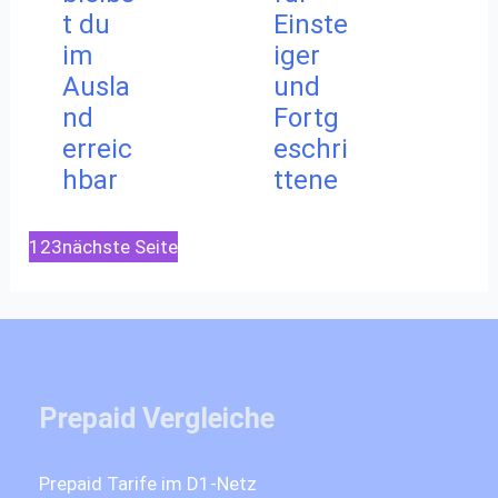
t du
Einste
im
iger
Ausla
und
nd
Fortg
erreic
eschri
hbar
ttene
1
2
3
nächste Seite
Prepaid Vergleiche
Prepaid Tarife im D1-Netz