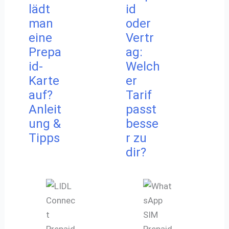
lädt
id
man
oder
eine
Vertr
Prepa
ag:
id-
Welch
Karte
er
auf?
Tarif
Anleit
passt
ung &
besse
Tipps
r zu
dir?