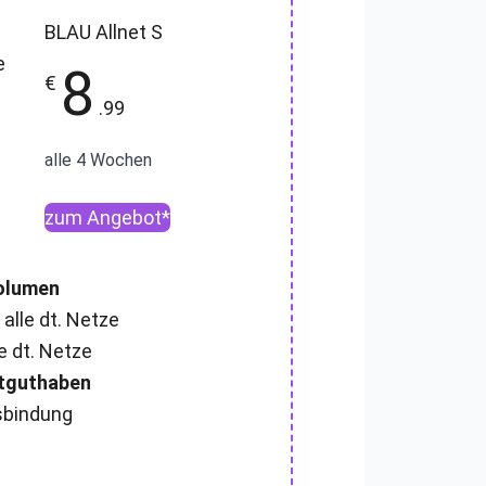
BLAU Allnet S
8
€
.99
alle 4 Wochen
zum Angebot*
olumen
 alle dt. Netze
e dt. Netze
artguthaben
sbindung