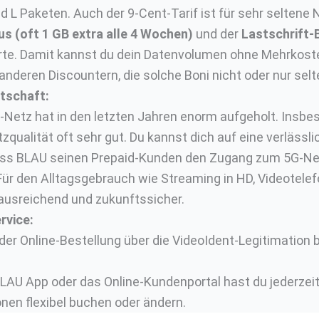
und L Paketen. Auch der 9-Cent-Tarif ist für sehr seltene
s (oft 1 GB extra alle 4 Wochen)
und der
Lastschrift-
te. Damit kannst du dein Datenvolumen ohne Mehrkosten
 anderen Discountern, die solche Boni nicht oder nur selt
tschaft:
Netz hat in den letzten Jahren enorm aufgeholt. Insbes
zqualität oft sehr gut. Du kannst dich auf eine verlässl
ss BLAU seinen Prepaid-Kunden den Zugang zum 5G-Netz
s. Für den Alltagsgebrauch wie Streaming in HD, Videotele
ausreichend und zukunftssicher.
rvice:
der Online-Bestellung über die VideoIdent-Legitimation 
LAU App oder das Online-Kundenportal hast du jederzeit
nen flexibel buchen oder ändern.