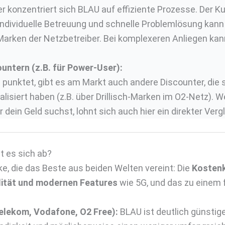
r konzentriert sich BLAU auf effiziente Prozesse. Der Ku
ie individuelle Betreuung und schnelle Problemlösung ka
Marken der Netzbetreiber. Bei komplexeren Anliegen k
ountern (z.B. für Power-User):
punktet, gibt es am Markt auch andere Discounter, die 
lisiert haben (z.B. über Drillisch-Marken im O2-Netz). 
ein Geld suchst, lohnt sich auch hier ein direkter Vergl
t es sich ab?
ke, die das Beste aus beiden Welten vereint: Die
Kostenko
lität und modernen Features
wie 5G, und das zu einem f
elekom, Vodafone, O2 Free):
BLAU ist deutlich günstiger