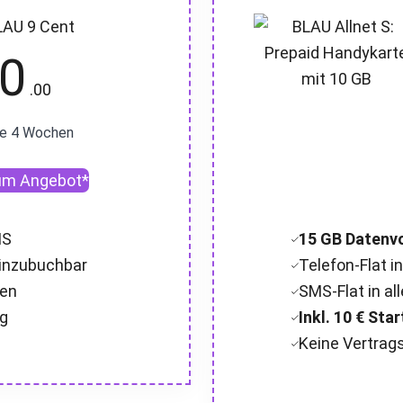
LAU 9 Cent
0
.00
le 4 Wochen
um Angebot*
MS
15 GB Datenv
hinzubuchbar
Telefon-Flat in
ben
SMS-Flat in all
ng
Inkl. 10 € St
Keine Vertrag