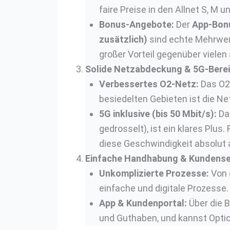
faire Preise in den Allnet S, M 
Bonus-Angebote:
Der
App-Bonu
zusätzlich)
sind echte Mehrwer
großer Vorteil gegenüber vielen
Solide Netzabdeckung & 5G-Berei
Verbessertes O2-Netz:
Das O2-
besiedelten Gebieten ist die Net
5G inklusive (bis 50 Mbit/s):
Da
gedrosselt), ist ein klares Plu
diese Geschwindigkeit absolut 
Einfache Handhabung & Kundense
Unkomplizierte Prozesse:
Von 
einfache und digitale Prozesse.
App & Kundenportal:
Über die B
und Guthaben, und kannst Optio