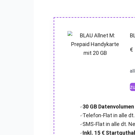
B
€
al
z
30 GB Datenvolumen
Telefon-Flat in alle dt
SMS-Flat in alle dt. N
Inkl. 15 € Startguth