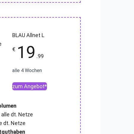
BLAU Allnet L
19
€
.99
alle 4 Wochen
zum Angebot*
olumen
 alle dt. Netze
e dt. Netze
artguthaben