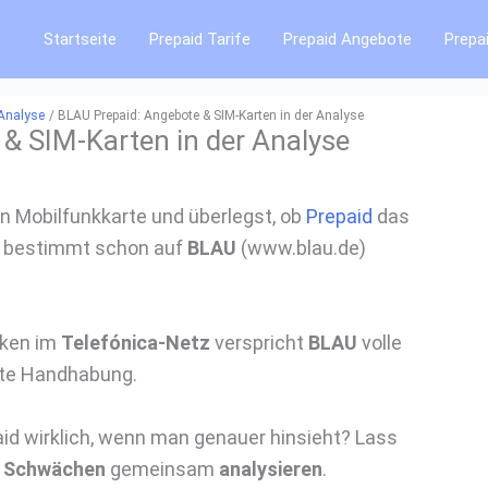
Startseite
Prepaid Tarife
Prepaid Angebote
Prepa
 Analyse
BLAU Prepaid: Angebote & SIM-Karten in der Analyse
& SIM-Karten in der Analyse
en Mobilfunkkarte und überlegst, ob
Prepaid
das
 du bestimmt schon auf
BLAU
(www.blau.de)
rken im
Telefónica-Netz
verspricht
BLAU
volle
rte Handhabung.
id wirklich, wenn man genauer hinsieht? Lass
n Schwächen
gemeinsam
analysieren
.