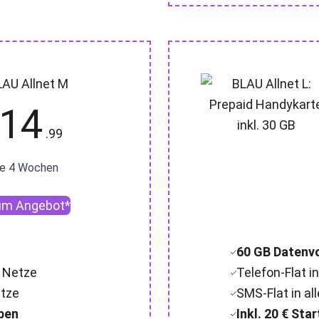
LAU Allnet M
14
.99
le 4 Wochen
um Angebot*
60 GB Datenv
. Netze
Telefon-Flat in
etze
SMS-Flat in all
aben
Inkl. 20 € St