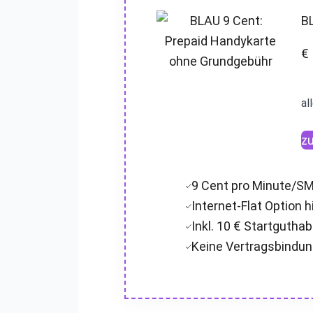
B
€
al
z
9 Cent pro Minute/S
Internet-Flat Option 
Inkl. 10 € Startgutha
Keine Vertragsbindu