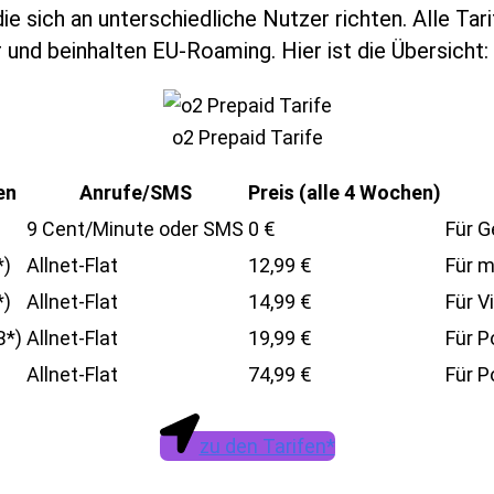
 die sich an unterschiedliche Nutzer richten. Alle Tar
r und beinhalten EU-Roaming. Hier ist die Übersicht:
o2 Prepaid Tarife
en
Anrufe/SMS
Preis (alle 4 Wochen)
9 Cent/Minute oder SMS
0 €
Für G
*)
Allnet-Flat
12,99 €
Für m
*)
Allnet-Flat
14,99 €
Für V
B*)
Allnet-Flat
19,99 €
Für P
Allnet-Flat
74,99 €
Für P
zu den Tarifen*