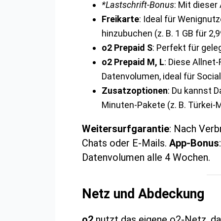
*Lastschrift-Bonus
: Mit diese
Freikarte
: Ideal für Wenignut
hinzubuchen (z. B. 1 GB für 2,9
o2 Prepaid S
: Perfekt für gele
o2 Prepaid M, L
: Diese Allne
Datenvolumen, ideal für Socia
Zusatzoptionen
: Du kannst D
Minuten-Pakete (z. B. Türkei-
Weitersurfgarantie
: Nach Verb
Chats oder E-Mails.
App-Bonus
Datenvolumen alle 4 Wochen.
Netz und Abdeckung
o2
nutzt das eigene o2-Netz, da