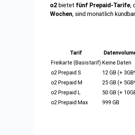
o2
bietet
fünf Prepaid-Tarife
,
Wochen
, sind monatlich kündba
Tarif
Datenvolum
Freikarte (Basistarif)
Keine Daten
o2 Prepaid S
12 GB (+ 3GB
o2 Prepaid M
25 GB (+ 5GB
o2 Prepaid L
50 GB (+ 10G
o2 Prepaid Max
999 GB