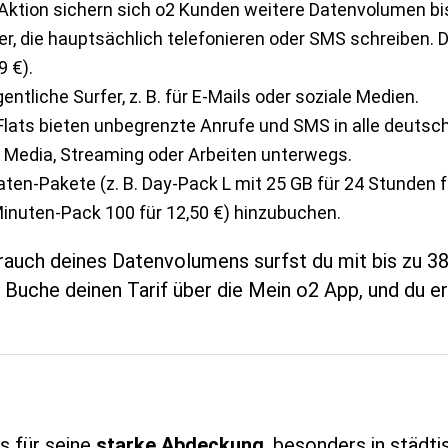
r Aktion sichern sich o2 Kunden weitere Datenvolumen bi
zer, die hauptsächlich telefonieren oder SMS schreiben. 
9 €).
gentliche Surfer, z. B. für E-Mails oder soziale Medien.
t-Flats bieten unbegrenzte Anrufe und SMS in alle deuts
l Media, Streaming oder Arbeiten unterwegs.
aten-Pakete (z. B. Day-Pack L mit 25 GB für 24 Stunden fü
Minuten-Pack 100 für 12,50 €) hinzubuchen.
rauch deines Datenvolumens surfst du mit bis zu 38
: Buche deinen Tarif über die Mein o2 App, und du e
s für seine
starke Abdeckung
, besonders in städti