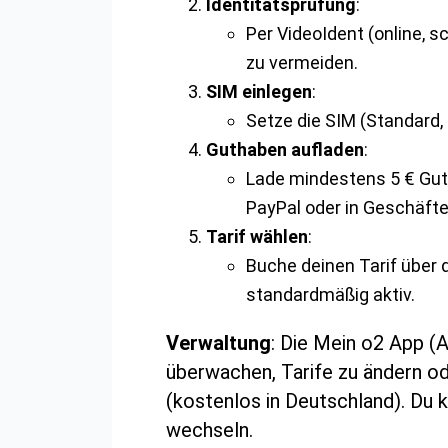
Identitätsprüfung
:
Per VideoIdent (online, s
zu vermeiden.
SIM einlegen
:
Setze die SIM (Standard, 
Guthaben aufladen
:
Lade mindestens 5 € Gutha
PayPal oder in Geschäfte
Tarif wählen
:
Buche deinen Tarif über 
standardmäßig aktiv.
Verwaltung
: Die Mein o2 App (
überwachen, Tarife zu ändern od
(kostenlos in Deutschland). Du 
wechseln.