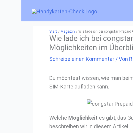
Zum
Inhalt
springen
Start
Magazin
Wie lade ich bei congstar Prepaid
Wie lade ich bei congst
Möglichkeiten im Überbl
Schreibe einen Kommentar
/ Von
R
Du möchtest wissen, wie man beim
SIM-Karte aufladen kann.
Welche
Möglichkeit
es gibt, das
Gu
beschreiben wir in diesem Artikel.